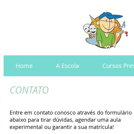
Home
Home
A Escola
A Escola
Cursos Pre
Cursos Pre
CONTATO
Entre em contato conosco através do formulário
abaixo para tirar dúvidas, agendar uma aula
experimental ou garantir a sua matrícula!