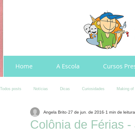
Home
Home
A Escola
A Escola
Cursos Pre
Cursos Pre
Todos posts
Notícias
Dicas
Curiosidades
Making of
Angela Brito
27 de jun. de 2016
1 min de leitura
Colônia de Férias 